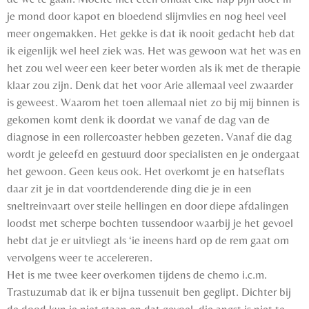
je mond door kapot en bloedend slijmvlies en nog heel veel
meer ongemakken. Het gekke is dat ik nooit gedacht heb dat
ik eigenlijk wel heel ziek was. Het was gewoon wat het was en
het zou wel weer een keer beter worden als ik met de therapie
klaar zou zijn. Denk dat het voor Arie allemaal veel zwaarder
is geweest. Waarom het toen allemaal niet zo bij mij binnen is
gekomen komt denk ik doordat we vanaf de dag van de
diagnose in een rollercoaster hebben gezeten. Vanaf die dag
wordt je geleefd en gestuurd door specialisten en je ondergaat
het gewoon. Geen keus ook. Het overkomt je en hatseflats
daar zit je in dat voortdenderende ding die je in een
sneltreinvaart over steile hellingen en door diepe afdalingen
loodst met scherpe bochten tussendoor waarbij je het gevoel
hebt dat je er uitvliegt als ‘ie ineens hard op de rem gaat om
vervolgens weer te accelereren.
Het is me twee keer overkomen tijdens de chemo i.c.m.
Trastuzumab dat ik er bijna tussenuit ben geglipt. Dichter bij