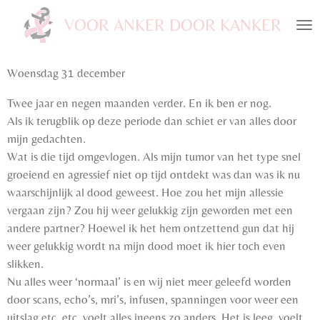
Ga
VOOR ANKER DOOR KANKER
direct
naar
de
Woensdag 31 december
hoofdinhoud
Twee jaar en negen maanden verder. En ik ben er nog.
Als ik terugblik op deze periode dan schiet er van alles door
mijn gedachten.
Wat is die tijd omgevlogen. Als mijn tumor van het type snel
groeiend en agressief niet op tijd ontdekt was dan was ik nu
waarschijnlijk al dood geweest. Hoe zou het mijn allessie
vergaan zijn? Zou hij weer gelukkig zijn geworden met een
andere partner? Hoewel ik het hem ontzettend gun dat hij
weer gelukkig wordt na mijn dood moet ik hier toch even
slikken.
Nu alles weer ‘normaal’ is en wij niet meer geleefd worden
door scans, echo’s, mri’s, infusen, spanningen voor weer een
uitslag etc. etc. voelt alles ineens zo anders. Het is leeg, voelt