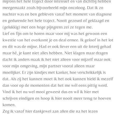
mij/ons het hele traject door intensief en van dichtbij hebben
meegemaakt zoals bijvoorbeeld mijn oncoloog. Dat ik zo
nuchter was en ben gebleven vanaf het moment van diagnose
en gedurende het hele traject. Nooit gezeurd of geklaagd en
(gelukkig) met een hoge pijngrens zei ze tegen me.
Lief en fijn om te horen maar voor mij was het gewoon een
kwestie van het overkomt je en deal ermee. Ik geloof in het lot
en dit was de mijne. Had er ook liever een uit de loterij gehad
maar hé, je kunt niet alles hebben. Niet klagen maar dragen
dacht ik anders maak ik het niet alleen voor mijzelf maar ook
voor mijn omgeving, mijn partner vooral alleen maar
moeilijker. Er zijn kindjes met kanker, hoe verschrikkelijk is
dat. Als zij het kunnen moet ik het ook kunnen hield ik mezelf
dan voor op de momenten dat het me wél eens pittig werd.
Vind ik het nu wel mooi geweest dus en wil ik hier met
schrijven eindigen en hoop ik hier nooit meer terug te hoeven
komen.
Zeg ik vanaf hier dankjewel aan allen die na het lezen