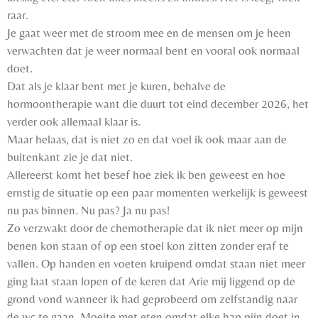
raar.
Je gaat weer met de stroom mee en de mensen om je heen
verwachten dat je weer normaal bent en vooral ook normaal
doet.
Dat als je klaar bent met je kuren, behalve de
hormoontherapie want die duurt tot eind december 2026, het
verder ook allemaal klaar is.
Maar helaas, dat is niet zo en dat voel ik ook maar aan de
buitenkant zie je dat niet.
Allereerst komt het besef hoe ziek ik ben geweest en hoe
ernstig de situatie op een paar momenten werkelijk is geweest
nu pas binnen. Nu pas? Ja nu pas!
Zo verzwakt door de chemotherapie dat ik niet meer op mijn
benen kon staan of op een stoel kon zitten zonder eraf te
vallen. Op handen en voeten kruipend omdat staan niet meer
ging laat staan lopen of de keren dat Arie mij liggend op de
grond vond wanneer ik had geprobeerd om zelfstandig naar
de wc te gaan. Moeite met eten omdat elke hap pijn doet in