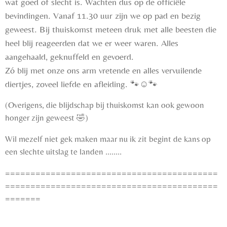
wat goed of slecht is. Wachten dus op de officiële
bevindingen. Vanaf 11.30 uur zijn we op pad en bezig
geweest. Bij thuiskomst meteen druk met alle beesten die
heel blij reageerden dat we er weer waren. Alles
aangehaald, geknuffeld en gevoerd.
Zó blij met onze ons arm vretende en alles vervuilende
diertjes, zoveel liefde en afleiding.
🐾☺️🐾
(Overigens, die blijdschap bij thuiskomst kan ook gewoon
honger zijn geweest 🤣
)
Wil mezelf niet gek maken maar nu ik zit begint de kans op
een slechte uitslag te landen ........
==========================================
==========================================
=======