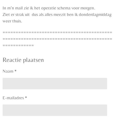
In m’n mail zie ik het operatie schema voor morgen.
Ziet er strak uit dus als alles meezit ben ik donderdagmiddag
weer thuis.
==========================================
==========================================
============
Reactie plaatsen
Naam *
E-mailadres *