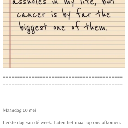
==========================================
==========================================
============
Maandag 10 mei
Eerste dag van dé week. Laten het maar op ons afkomen.