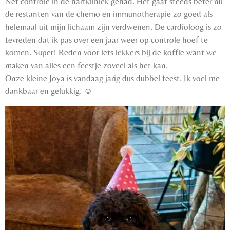
Net controle in de hartkliniek gehad. Het gaat steeds beter nu
de restanten van de chemo en immunotherapie zo goed als
helemaal uit mijn lichaam zijn verdwenen. De cardioloog is zo
tevreden dat ik pas over een jaar weer op controle hoef te
komen. Super! Reden voor iets lekkers bij de koffie want we
maken van alles een feestje zoveel als het kan.
Onze kleine Joya is vandaag jarig dus dubbel feest. Ik voel me
dankbaar en gelukkig. ☺️