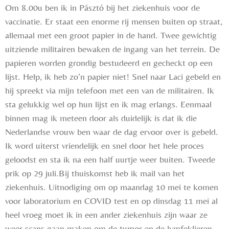
Om 8.00u ben ik in Pásztó bij het ziekenhuis voor de
vaccinatie. Er staat een enorme rij mensen buiten op straat,
allemaal met een groot papier in de hand. Twee gewichtig
uitziende militairen bewaken de ingang van het terrein. De
papieren worden grondig bestudeerd en gecheckt op een
lijst. Help, ik heb zo’n papier niet! Snel naar Laci gebeld en
hij spreekt via mijn telefoon met een van de militairen. Ik
sta gelukkig wel op hun lijst en ik mag erlangs. Eenmaal
binnen mag ik meteen door als duidelijk is dat ik die
Nederlandse vrouw ben waar de dag ervoor over is gebeld.
Ik word uiterst vriendelijk en snel door het hele proces
geloodst en sta ik na een half uurtje weer buiten. Tweede
prik op 29 juli.
Bij thuiskomst heb ik mail van het
ziekenhuis. Uitnodiging om op maandag 10 mei te komen
voor laboratorium en COVID test en op dinsdag 11
mei al
heel vroeg moet ik in een ander ziekenhuis zijn waar ze
weer scans gaan maken om de tumor en de lymfeklieren