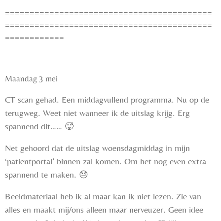
==========================================
==========================================
============
Maandag 3 mei
CT scan gehad. Een middagvullend programma. Nu op de
terugweg. Weet niet wanneer ik de uitslag krijg. Erg
spannend dit……
🥵
Net gehoord dat de uitslag woensdagmiddag in mijn
‘patientportal’ binnen zal komen. Om het nog even extra
spannend te maken. 😓
Beeldmateriaal heb ik al maar kan ik niet lezen. Zie van
alles en maakt mij/ons alleen maar nerveuzer. Geen idee