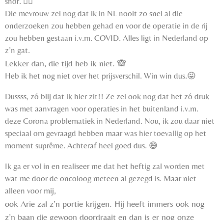
snor.
👍🏻
Die mevrouw zei nog dat ik in NL nooit zo snel al die
onderzoeken zou hebben gehad en voor de operatie in de rij
zou hebben gestaan i.v.m. COVID. Alles ligt in Nederland op
z’n gat.
Lekker dan, die tijd heb ik niet.
🙈
Heb ik het nog niet over het prijsverschil. Win win dus.
😜
Dussss, zó blij dat ik hier zit!! Ze zei ook nog dat het zó druk
was met aanvragen voor operaties in het buitenland i.v.m.
deze Corona problematiek in Nederland. Nou, ik zou daar niet
speciaal om gevraagd hebben maar was hier toevallig op het
moment suprême. Achteraf heel goed dus.
😅
Ik ga er vol in en realiseer me dat het heftig zal worden met
wat me door de oncoloog meteen al gezegd is. Maar niet
alleen voor mij,
ook Arie zal z’n portie krijgen. Hij heeft immers ook nog
z’n baan die gewoon doordraait en dan is er nog onze