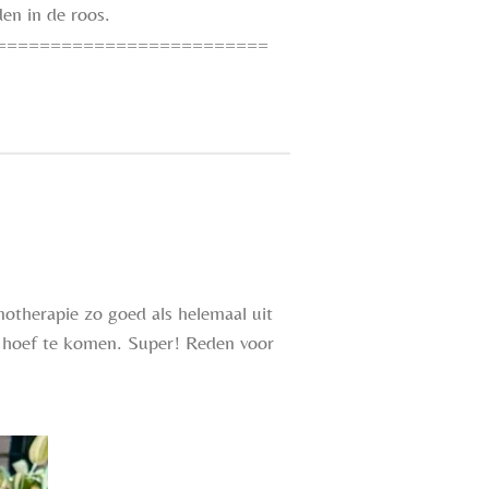
den in de roos.
=========================
otherapie zo goed als helemaal uit
le hoef te komen. Super! Reden voor