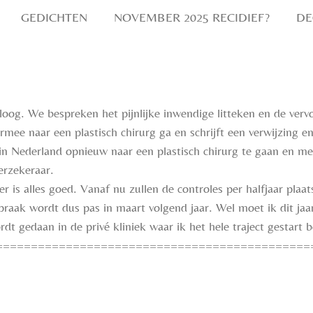
GEDICHTEN
NOVEMBER 2025 RECIDIEF?
DE
loog. We bespreken het pijnlijke inwendige litteken en de verv
rmee naar een plastisch chirurg ga en schrijft een verwijzing e
in Nederland opnieuw naar een plastisch chirurg te gaan en met
erzekeraar.
 is alles goed. Vanaf nu zullen de controles per halfjaar plaat
praak wordt dus pas in maart volgend jaar. Wel moet ik dit ja
 gedaan in de privé kliniek waar ik het hele traject gestart 
=============================================