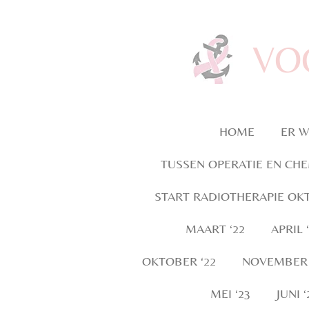
Ga
direct
VO
naar
de
hoofdinhoud
HOME
ER W
TUSSEN OPERATIE EN CH
START RADIOTHERAPIE OKT
MAART ‘22
APRIL 
OKTOBER ‘22
NOVEMBER 
MEI ‘23
JUNI ‘