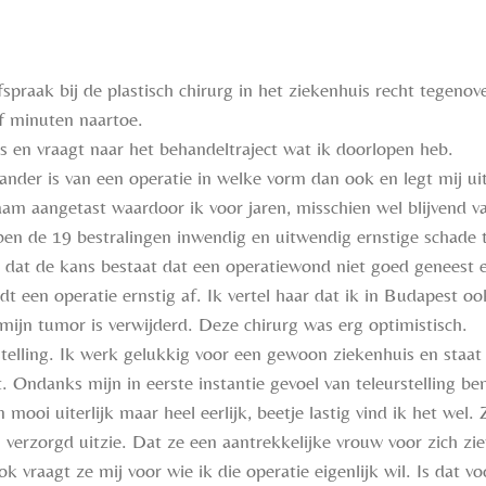
fspraak bij de plastisch chirurg in het ziekenhuis recht tegen
ijf minuten naartoe.
’s en vraagt naar het behandeltraject wat ik doorlopen heb.
stander is van een operatie in welke vorm dan ook en legt mij u
m aangetast waardoor ik voor jaren, misschien wel blijvend va
ben de 19 bestralingen inwendig en uitwendig ernstige schade 
 dat de kans bestaat dat een operatiewond niet goed geneest e
t een operatie ernstig af. Ik vertel haar dat ik in Budapest ook
 mijn tumor is verwijderd. Deze chirurg was erg optimistisch.
stelling. Ik werk gelukkig voor een gewoon ziekenhuis en staat
. Ondanks mijn in eerste instantie gevoel van teleurstelling ben
mooi uiterlijk maar heel eerlijk, beetje lastig vind ik het we
 verzorgd uitzie. Dat ze een aantrekkelijke vrouw voor zich zie
 vraagt ze mij voor wie ik die operatie eigenlijk wil. Is dat vo