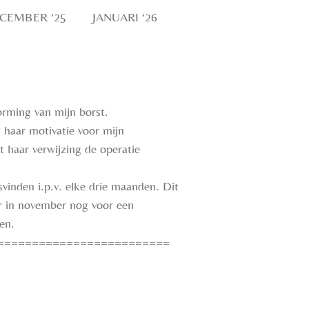
CEMBER ‘25
JANUARI ‘26
orming van mijn borst.
n haar motivatie voor mijn
 haar verwijzing de operatie
svinden i.p.v. elke drie maanden. Dit
ar in november nog voor een
ben.
=========================