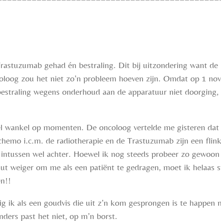
rastuzumab gehad én bestraling. Dit bij uitzondering want de r
oloog zou het niet zo’n probleem hoeven zijn. Omdat op 1 nov
straling wegens onderhoud aan de apparatuur niet doorging, z
l wankel op momenten. De oncoloog vertelde me gisteren dat i
 chemo i.c.m. de radiotherapie en de Trastuzumab zijn een fli
 intussen wel achter. Hoewel ik nog steeds probeer zo gewoon
luut weiger om me als een patiënt te gedragen, moet ik helaas
n!!
ig ik als een goudvis die uit z’n kom gesprongen is te happen 
anders past het niet, op m’n borst.