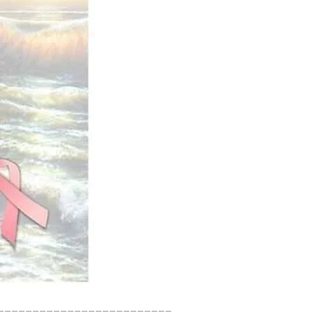
=========================