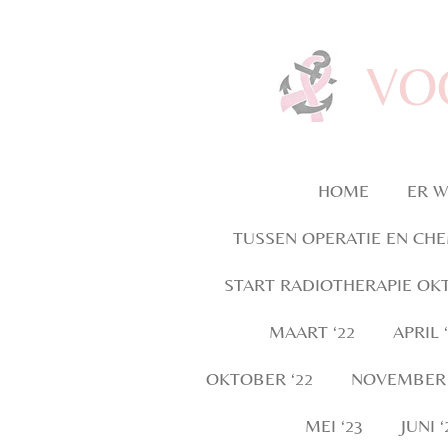
Ga
direct
VO
naar
de
hoofdinhoud
HOME
ER W
TUSSEN OPERATIE EN CH
START RADIOTHERAPIE OKT
MAART ‘22
APRIL 
OKTOBER ‘22
NOVEMBER 
MEI ‘23
JUNI ‘