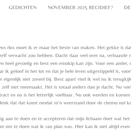
GEDICHTEN
NOVEMBER 2025 RECIDIEF?
DE
us dus moet ik er maar het beste van maken. Het gekke is dat,
ezelf verwacht zou hebben. Dacht daar veel over na, verbaasde 
oken heel gevoelig en best een emokip kan zijn. Voor een ander,
ik geloof in het lot en dat je hele leven uitgestippeld is, voo
eigenlijk niet zoveel bij. Best apart vind ik wel nu ik terugkijk
het zelf niet meemaakt. Het is totaal anders dan je dacht. Nu vo
tract en nu is het letterlijk voelbaar. Nu ook worden en komen
k denk dat dat komt omdat m’n weerstand door de chemo nul k
ig aan te doen en te accepteren dat mijn lichaam doet wat het w
mt om te doen wat ik van plan was. Hier kan ik niet altijd ev