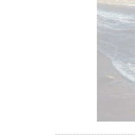
==========================