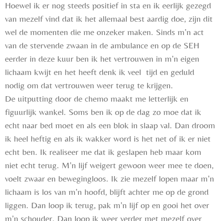
Hoewel ik er nog steeds positief in sta en ik eerlijk gezegd
van mezelf vind dat ik het allemaal best aardig doe, zijn dit
wel de momenten die me onzeker maken. Sinds m’n act
van de stervende zwaan in de ambulance en op de SEH
eerder in deze kuur ben ik het vertrouwen in m’n eigen
lichaam kwijt en het heeft denk ik veel tijd en geduld
nodig om dat vertrouwen weer terug te krijgen.
De uitputting door de chemo maakt me letterlijk en
figuurlijk wankel. Soms ben ik op de dag zo moe dat ik
echt naar bed moet en als een blok in slaap val. Dan droom
ik heel heftig en als ik wakker word is het net of ik er niet
echt ben. Ik realiseer me dat ik geslapen heb maar kom
niet echt terug. M’n lijf weigert gewoon weer mee te doen,
voelt zwaar en bewegingloos. Ik zie mezelf lopen maar m’n
lichaam is los van m’n hoofd, blijft achter me op de grond
liggen. Dan loop ik terug, pak m’n lijf op en gooi het over
m’n schouder. Dan loop ik weer verder met mezelf over