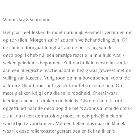
Woensdag 8 september
Het gaat niet lekker. Ik moet natuurlijk weer iets verzinnen om
op te vallen. Morgen zal of zou m’n 9e behandeling zijn. Of
de chemo doorgaat hangt af van de beslissing van de
oncoloog. Ik heb n.l. een ernstige reactie in m’n huid wat 3
weken geleden is begonnen. Zelf dacht ik in eerste instantie
aan een allergische reactie nadat ik bezig was geweest met de
vulling van kussens. Vurig rood op m’n bovenbenen, vooral de
achter(zit)kant, met heftige jeuk en fel stekende pijn. Op
meer plekken krijg ik nu die felle roodheid. Overal waar
kleding schuurt of druk op de huid is. Gisteren heb ik foto’s
opgestuurd naar de oncoloog die me ‘s avonds al mailde dat ik
z.s.m. naar een dermatoloog moet. In een privékliniek om
wachttijd te voorkomen. Meteen bellen dus naar de kliniek
waar ik deze rollercoaster gestart ben en ik kan ik er ‘s