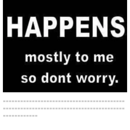
==========================================
==========================================
============