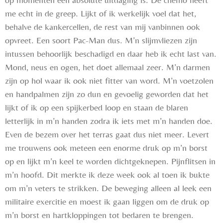
me echt in de greep. Lijkt of ik werkelijk voel dat het,
behalve de kankercellen, de rest van mij vanbinnen ook
opvreet. Een soort Pac-Man dus. M’n slijmvliezen zijn
intussen behoorlijk beschadigd en daar heb ik echt last van.
Mond, neus en ogen, het doet allemaal zeer. M’n darmen
zijn op hol waar ik ook niet fitter van word. M’n voetzolen
en handpalmen zijn zo dun en gevoelig geworden dat het
lijkt of ik op een spijkerbed loop en staan de blaren
letterlijk in m’n handen zodra ik iets met m’n handen doe.
Even de bezem over het terras gaat dus niet meer. Levert
me trouwens ook meteen een enorme druk op m’n borst
op en lijkt m’n keel te worden dichtgeknepen. Pijnflitsen in
m’n hoofd. Dit merkte ik deze week ook al toen ik bukte
om m’n veters te strikken. De beweging alleen al leek een
militaire exercitie en moest ik gaan liggen om de druk op
m’n borst en hartkloppingen tot bedaren te brengen.