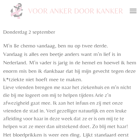
Ga
VOOR ANKER DOOR KANKER
direct
naar
de
Donderdag 2 september
hoofdinhoud
M’n 8e chemo vandaag, ben nu op twee derde.
Vandaag is alles een beetje anders want m’n lief is in
Nederland. M’n vader is jarig in de hemel en hoewel ik hem
enorm mis ben ik dankbaar dat hij mijn gevecht tegen deze
k*tziekte niet hoeft mee te maken.
Lieve vrienden brengen me naar het ziekenhuis en m’n nicht
die bij me logeert om mij te helpen tijdens Arie z’n
afwezigheid gaat mee. Ik aan het infuus en zij met onze
vrienden de stad in. Veel gezelliger natuurlijk en een leuke
afleiding voor haar in deze week dat ze er is om mij te te
helpen wat ze meer dan uitstekend doet. Zo blij met haar!
Het bloedprikken is weer een ding. Lijkt standaard eerst