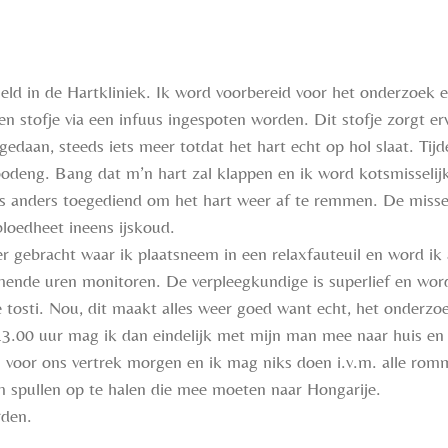
eld in de Hartkliniek. Ik word voorbereid voor het onderzoek 
n stofje via een infuus ingespoten worden. Dit stofje zorgt erv
edaan, steeds iets meer totdat het hart echt op hol slaat. Tijd
odeng. Bang dat m’n hart zal klappen en ik word kotsmisselijk 
s anders toegediend om het hart weer af te remmen. De misse
 bloedheet ineens ijskoud.
 gebracht waar ik plaatsneem in een relaxfauteuil en word ik
ende uren monitoren. De verpleegkundige is superlief en wor
ke tosti. Nou, dit maakt alles weer goed want echt, het onderzo
3.00 uur mag ik dan eindelijk met mijn man mee naar huis en
voor ons vertrek morgen en ik mag niks doen i.v.m. alle romm
spullen op te halen die mee moeten naar Hongarije.
rden.