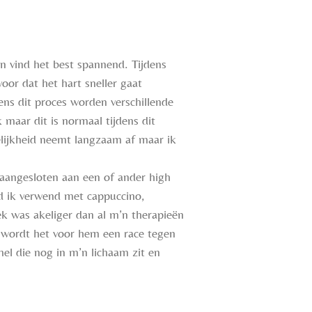
en vind het best spannend.
Tijdens
oor dat het hart sneller gaat
ens dit proces worden verschillende
maar dit is normaal tijdens dit
lijkheid neemt langzaam af maar ik
 aangesloten aan een of ander high
d ik verwend met cappuccino,
ek was akeliger dan al m’n therapieën
 wordt het voor hem een race tegen
el die nog in m’n lichaam zit en