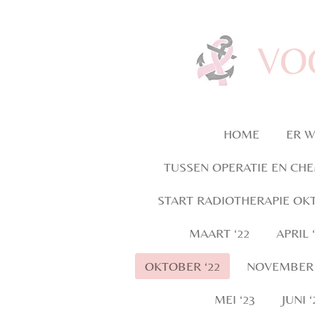
Ga
direct
VO
naar
de
hoofdinhoud
HOME
ER W
TUSSEN OPERATIE EN CH
START RADIOTHERAPIE OKT
MAART ‘22
APRIL 
OKTOBER ‘22
NOVEMBER 
MEI ‘23
JUNI ‘