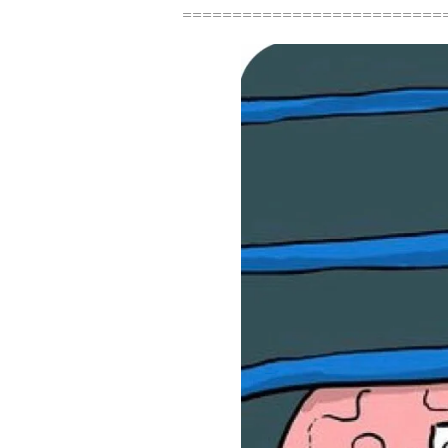
==========================