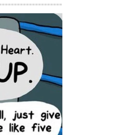
=====================