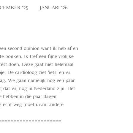
CEMBER ‘25
JANUARI ‘26
een second opinion want ik heb af en
 bonken. Ik tref een fijne vrolijke
stest doen. Deze gaat niet helemaal
pje.
De cardioloog ziet ‘iets’ en wil
dag. W
e gaan namelijk nog een paar
g dat wij nog in Nederland zijn. Het
e hebben in die paar dagen
g echt weg moet i.v.m. andere
=====================