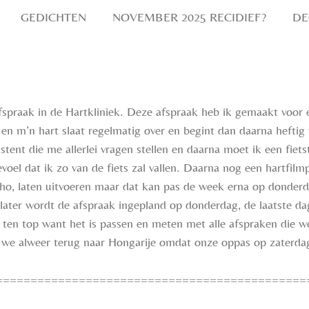
GEDICHTEN
NOVEMBER 2025 RECIDIEF?
DE
fspraak in de Hartkliniek. Deze afspraak heb ik gemaakt voor 
n m’n hart slaat regelmatig over en begint dan daarna heftig te
istent die me allerlei vragen stellen en daarna moet ik een fiet
voel dat ik zo van de fiets zal vallen. Daarna nog een hartfilm
echo, laten uitvoeren maar dat kan pas de week erna op donder
ater wordt de afspraak ingepland op donderdag, de
laatste da
ten top want het is passen en meten met alle afspraken die w
 we alweer terug naar Hongarije omdat onze oppas op zaterda
=============================================