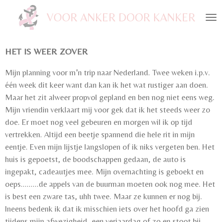
Ga
VOOR ANKER DOOR KANKER
direct
naar
de
HET IS WEER ZOVER
hoofdinhoud
Mijn planning voor m’n trip naar Nederland. Twee weken i.p.v.
één week dit keer want dan kan ik het wat rustiger aan doen.
Maar het zit alweer propvol gepland en ben nog niet eens weg.
Mijn vriendin verklaart mij voor gek dat ik het steeds weer zo
doe. Er moet nog veel gebeuren en morgen wil ik op tijd
vertrekken. Altijd een beetje spannend die hele rit in mijn
eentje. Even mijn lijstje langslopen of ik niks vergeten ben. Het
huis is gepoetst, de boodschappen gedaan, de auto is
ingepakt, cadeautjes mee. Mijn overnachting is geboekt en
oeps.........de appels van de buurman moeten ook nog mee. Het
is best een zware tas, uhh twee. Maar ze kunnen er nog bij.
Ineens bedenk ik dat ik misschien iets over het hoofd ga zien
tijdens mijn afwezigheid, een verjaardag of zo en stoot bij