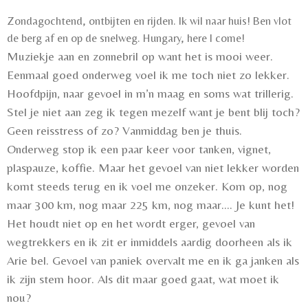
Zondagochtend, ontbijten en rijden. Ik wil naar huis! Ben vlot
de berg af en op de snelweg. Hungary, here I come!
Muziekje aan en zonnebril op want het is mooi weer.
Eenmaal goed onderweg voel ik me toch niet zo lekker.
Hoofdpijn, naar gevoel in m’n maag en soms wat trillerig.
Stel je niet aan zeg ik tegen mezelf want je bent blij toch?
Geen reisstress of zo? Vanmiddag ben je thuis.
Onderweg stop ik een paar keer voor tanken, vignet,
plaspauze, koffie. Maar het gevoel van niet lekker worden
komt steeds terug en ik voel me onzeker. Kom op, nog
maar 300 km, nog maar 225 km, nog maar.... Je kunt het!
Het houdt niet op en het wordt erger, gevoel van
wegtrekkers en ik zit er inmiddels aardig doorheen als ik
Arie bel. Gevoel van paniek overvalt me en ik ga janken als
ik zijn stem hoor. Als dit maar goed gaat, wat moet ik
nou?