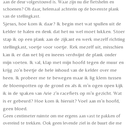
aan de deur volgestouwd is. Waar zijn nu die fietshelm en
schoenen? Oh daar, helemaal achterin op de bovenste plank
van de stellingkast.
Sjesus, hoe kom ik daar? Ik begin met wat spullen uit de
kelder te halen en denk dat het nu wel moet lukken. Stoer
stap ik op een plank aan de zijkant en werk mezelf richting
stellingkast, voetje voor voetje. Rek mezelf uit, misschien
kan ik er dan net bij en ineens verdwijnt de plank onder
mijn voeten. Ik val, klap met mijn hoofd tegen de muur en
krijg zo’n beetje de hele inhoud van de kelder over me
heen. Ik probeer me te bewegen maar ik lig klem tussen
de bloempotten op de grond en als ik m’n ogen open kijk
ik in de spaken van Arie z’n racefiets op m’n gezicht. Wat
is er gebeurd? Hoe kom ik hieruit? Voel aan m’n hoofd,
geen bloed.
Geen centimeter ruimte om me ergens aan vast te pakken of
overeind te trekken. Ook geen levende ziel in de buurt die me