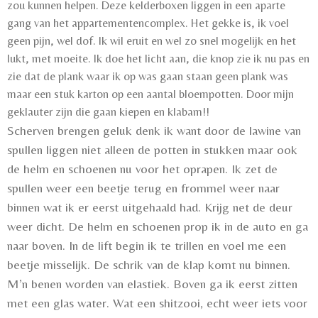
zou kunnen helpen. Deze kelderboxen liggen in een aparte
gang van het appartementencomplex. Het gekke is, ik voel
geen pijn, wel dof. Ik wil eruit en wel zo snel mogelijk en het
lukt, met moeite. Ik doe het licht aan, die knop zie ik nu pas en
zie dat de plank waar ik op was gaan staan geen plank was
maar een stuk karton op een aantal bloempotten. Door mijn
geklauter zijn die gaan kiepen en klabam!!
Scherven brengen geluk denk ik want door de lawine van
spullen liggen niet alleen de potten in stukken maar ook
de helm en schoenen nu voor het oprapen. Ik zet de
spullen weer een beetje terug en frommel weer naar
binnen wat ik er eerst uitgehaald had. Krijg net de deur
weer dicht. De helm en schoenen prop ik in de auto en ga
naar boven. In de lift begin ik te trillen en voel me een
beetje misselijk. De schrik van de klap komt nu binnen.
M’n benen worden van elastiek. Boven ga ik eerst zitten
met een glas water. Wat een shitzooi, echt weer iets voor