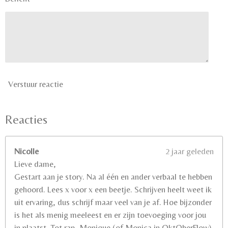
Verstuur reactie
Reacties
Nicolle
2 jaar geleden
Lieve dame,
Gestart aan je story. Na al één en ander verbaal te hebben
gehoord. Lees x voor x een beetje. Schrijven heelt weet ik
uit ervaring, dus schrijf maar veel van je af. Hoe bijzonder
is het als menig meeleest en er zijn toevoeging voor jou
in plaatst. Tot rap, Monique (of Monica in OktOberFlow)