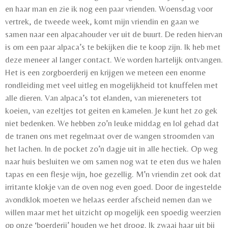
en haar man en zie ik nog een paar vrienden. Woensdag voor
vertrek, de tweede week, komt mijn vriendin en gaan we
samen naar een alpacahouder ver uit de buurt. De reden hiervan
is om een paar alpaca’s te bekijken die te koop zijn. Ik heb met
deze meneer al langer contact. We worden hartelijk ontvangen.
Het is een zorgboerderij en krijgen we meteen een enorme
rondleiding met veel uitleg en mogelijkheid tot knuffelen met
alle dieren. Van alpaca’s tot elanden, van miereneters tot
koeien, van ezeltjes tot geiten en kamelen. Je kunt het zo gek
niet bedenken. We hebben zo’n leuke middag en lol gehad dat
de tranen ons met regelmaat over de wangen stroomden van
het lachen. In de pocket zo’n dagje uit in alle hectiek. Op weg
naar huis besluiten we om samen nog wat te eten dus we halen
tapas en een flesje wijn, hoe gezellig. M’n vriendin zet ook dat
irritante klokje van de oven nog even goed. Door de ingestelde
avondklok moeten we helaas eerder afscheid nemen dan we
willen maar met het uitzicht op mogelijk een spoedig weerzien
op onze ‘boerderij’ houden we het droog. Ik zwaai haar uit bij