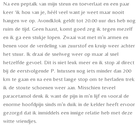
Na een peptalk van mijn steun en toeverlaat en een paar
keer ‘ik hou van je, héél veel want je weet maar nooit
hangen we op. Avondklok geldt tot 20.00 uur dus heb nog
ruim de tijd. Geen haast, komt goed zeg ik tegen mezelf
en ik ga een stukje lopen. Zwaai wat met m’n armen en
benen voor de verdeling van zuurstof en kruip weer achter
het stuur. Ik draai de snelweg weer op maar al snel
hetzelfde gevoel. Dit is niet leuk meer en ik stop al direct
bij de eerstvolgende P. Intussen nog iets minder dan 200
km te gaan en na een best lange stop om te herladen trek
ik de stoute schoenen weer aan. Misschien teveel
paracetamol denk ik want de pijn in m’n lijf en vooral de
enorme hoofdpijn sinds m’n duik in de kelder heeft ervoor
gezorgd dat ik inmiddels een innige relatie heb met deze
witte vriendjes.