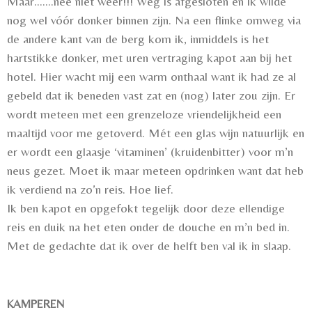
Maar.......nee niet weer!!! Weg is afgesloten en ik wilde
nog wel vóór donker binnen zijn. Na een flinke omweg via
de andere kant van de berg kom ik, inmiddels is het
hartstikke donker, met uren vertraging kapot aan bij het
hotel. Hier wacht mij een warm onthaal want ik had ze al
gebeld dat ik beneden vast zat en (nog) later zou zijn. Er
wordt meteen met een grenzeloze vriendelijkheid een
maaltijd voor me getoverd. Mét een glas wijn natuurlijk en
er wordt een glaasje ‘vitaminen’ (kruidenbitter) voor m’n
neus gezet. Moet ik maar meteen opdrinken want dat heb
ik verdiend na zo’n reis. Hoe lief.
Ik ben kapot en opgefokt tegelijk door deze ellendige
reis en duik na het eten onder de douche en m’n bed in.
Met de gedachte dat ik over de helft ben val ik in slaap.
KAMPEREN