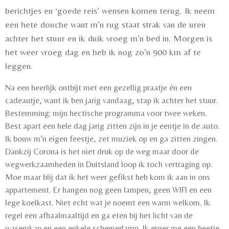
berichtjes en ‘goede reis’ wensen komen terug. Ik neem
een hete douche want m’n rug staat strak van de uren
achter het stuur en ik duik vroeg m’n bed in. Morgen is
het weer vroeg dag en heb ik nog zo’n 900 km af te
leggen.
Na een heerlijk ontbijt met een gezellig praatje én een
cadeautje, want ik ben jarig vandaag, stap ik achter het stuur.
Bestemming: mijn hectische programma voor twee weken.
Best apart een hele dag jarig zitten zijn in je eentje in de auto.
Ik bouw m’n eigen feestje, zet muziek op en ga zitten zingen.
Dankzij Corona is het niet druk op de weg maar door de
wegwerkzaamheden in Duitsland loop ik toch vertraging op.
Moe maar blij dat ik het weer gefikst heb kom ik aan in ons
appartement. Er hangen nog geen lampen, geen WIFI en een
lege koelkast. Niet echt wat je noemt een warm welkom. Ik
regel een afhaalmaaltijd en ga eten bij het licht van de
wasemkap en een enkele schemerlamp. Ik erger me een beetje