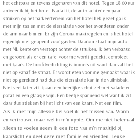
het echtpaar en tevens eigenaren van dit hotel. Tegen 18.00 uur
arriveer ik bij het hotel. Nadat ik de auto achter een paar
struiken op het parkeerterrein van het hotel heb gezet ga ik
met mijn tas en met de eiersalade voor het avondeten onder
de arm naar binnen. Er zijn Corona maatregelen en is het hotel
eigenlijk niet geopend voor gasten. Daarom staat mijn auto
met NL kenteken verstopt achter de struiken. Ik ben verbaasd
en geroerd als er een tafel voor me wordt gedekt, compleet
met kaars. De hoofdverlichting is immers uit want dan valt het
niet op vanaf de straat. Er wordt eten voor me gemaakt waar ik
niet op gerekend had dus die eiersalade kan in de vuilnisbak.
Niet veel later zit ik aan een heerlijke schnitzel met salade en
patat en een glaasje wijn. Een beetje spannend wel want ik zit
daar dus stiekem bij het licht van een kaars. Net een film.
Als ik met mijn allessie bel voel ik het missen van. Warm
en vertrouwd maar wel in m’n uppie. Om me niet helemaal
alleen te voelen neem ik een foto van m’n maaltijd bij
kaarslicht en deel deze met familie en vrienden. Leuke