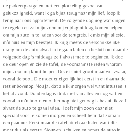
de parkeergarage en met een plotseling gevoel van
gelukzaligheid, want ik ga bijna terug naar mijn lief, loop ik
terug naar ons appartement. De volgende dag nog wat dingen
te regelen en zal mijn zoon mij vrijdagmiddag komen helpen
om mijn auto in te laden voor de terugreis. Ik mis mijn allesie,
m’n huis en mijn beestjes. Ik krijg ineens de verschrikkelijke
drang om de auto alvast in te gaan laden en besluit om daar de
volgende dag ‘s middags zelf alvast mee te beginnen. Ik doe
de deur open en zie de tafel, de voornaamste reden waarom
mijn zoon mij komt helpen. Deze is niet groot maar wel zwaar,
vooral de poot. Die moet er eigenlijk het eerst in en daarna de
rest er bovenop. Nou ja, dat zie ik morgen wel want intussen is
het al avond. Donderdag is druk met van alles en nog wat en
vooral in m’n hoofd en of het nog niet genoeg is besluit ik zelf
alvast de auto te gaan laden. Hoeft mijn zoon daar niet
speciaal voor te komen morgen en scheelt hem dat zomaar
een paar uur. Eerst maar de tafel uit elkaar halen want die
moet dus als eerste. Sjouwen, schuiven en hoppa de auto in.