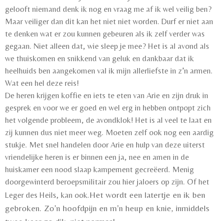
gelooft niemand denk ik nog en vraag me af ik wel veilig ben?
Maar veiliger dan dit kan het niet niet worden. Durf er niet aan
te denken wat er zou kunnen gebeuren als ik zelf verder was
gegaan. Niet alleen dat, wie sleep je mee? Het is al avond als
we thuiskomen en snikkend van geluk en dankbaar dat ik
heelhuids ben aangekomen val ik mijn allerliefste in z’n armen.
Wat een hel deze reis!
De heren krijgen koffie en iets te eten van Arie en zijn druk in
gesprek en voor we er goed en wel erg in hebben ontpopt zich
het volgende probleem, de avondklok! Het is al veel te laat en
zij kunnen dus niet meer weg. Moeten zelf ook nog een aardig
stukje. Met snel handelen door Arie en hulp van deze uiterst
vriendelijke heren is er binnen een ja, nee en amen in de
huiskamer een nood slaap kampement gecreëerd. Menig
doorgewinterd beroepsmilitair zou hier jaloers op zijn. Of het
Het wordt een latertje en ik ben
Leger des Heils, kan ook.
gebroken. Zo’n hoofdpijn en m’n heup en knie, inmiddels